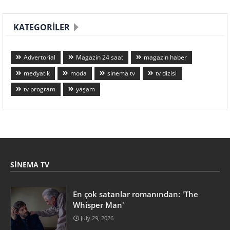
KATEGORILER
Advertorial
Magazin 24 saat
magazin haber
medyatik
moda
sinema tv
tv dizisi
tv program
yaşam
SINEMA TV
En çok satanlar romanından: 'The
Whisper Man'
July 29, 2026