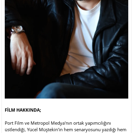
FİLM HAKKINDA;
Port Film ve Metropol Medya'nın ortak yapımcılığını
üstlendiği, Yücel Müştekin'in hem senaryosunu yazdığı hem