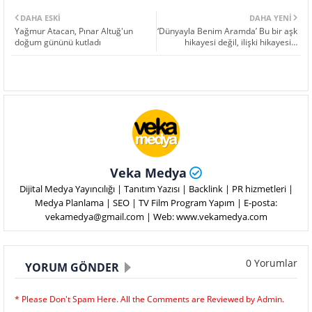
DAHA ESKI
DAHA YENI
Yağmur Atacan, Pınar Altuğ'un
‘Dünyayla Benim Aramda’ Bu bir aşk
doğum gününü kutladı
hikayesi değil, ilişki hikayesi…
Veka Medya
Dijital Medya Yayıncılığı | Tanıtım Yazısı | Backlink | PR hizmetleri |
Medya Planlama | SEO | TV Film Program Yapım | E-posta:
vekamedya@gmail.com | Web: www.vekamedya.com
0 Yorumlar
YORUM GÖNDER
* Please Don't Spam Here. All the Comments are Reviewed by Admin.