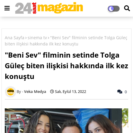
Ana Sayfa
sinema tv
"Beni Sev" filminin setinde Tolga Güleç
biten ilişkisi hakkında ilk kez konuştu
"Beni Sev" filminin setinde Tolga
Güleç biten ilişkisi hakkında ilk kez
konuştu
Veka Medya
Salı, Eylül 13, 2022
0