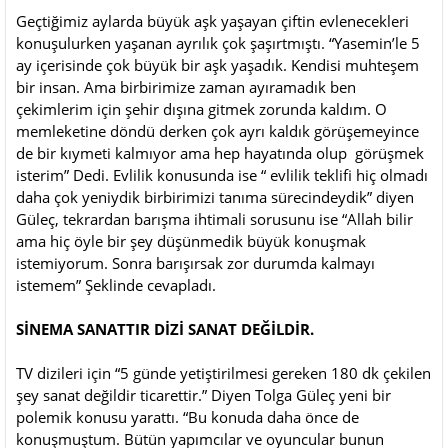
Geçtiğimiz aylarda büyük aşk yaşayan çiftin evlenecekleri
konuşulurken yaşanan ayrılık çok şaşırtmıştı. “Yasemin’le 5
ay içerisinde çok büyük bir aşk yaşadık. Kendisi muhteşem
bir insan. Ama birbirimize zaman ayıramadık ben
çekimlerim için şehir dışına gitmek zorunda kaldım. O
memleketine döndü derken çok ayrı kaldık görüşemeyince
de bir kıymeti kalmıyor ama hep hayatında olup görüşmek
isterim” Dedi. Evlilik konusunda ise “ evlilik teklifi hiç olmadı
daha çok yeniydik birbirimizi tanıma sürecindeydik” diyen
Güleç, tekrardan barışma ihtimali sorusunu ise “Allah bilir
ama hiç öyle bir şey düşünmedik büyük konuşmak
istemiyorum. Sonra barışırsak zor durumda kalmayı
istemem” Şeklinde cevapladı.
SİNEMA SANATTIR DİZİ SANAT DEĞİLDİR.
TV dizileri için “5 günde yetiştirilmesi gereken 180 dk çekilen
şey sanat değildir ticarettir.” Diyen Tolga Güleç yeni bir
polemik konusu yarattı. “Bu konuda daha önce de
konuşmuştum. Bütün yapımcılar ve oyuncular bunun