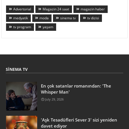
Advertorial
Magazin 24 saat
magazin haber
medyatik
moda
sinema tv
tv dizisi
tv program
yaşam
SINEMA TV
En çok satanlar romanından: 'The
Whisper Man'
July 29, 2026
'Aşk Tesadüfleri Sever 3' sizi yeniden
davet ediyor