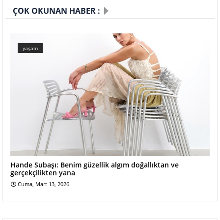
ÇOK OKUNAN HABER :
yaşam
Hande Subaşı: Benim güzellik algım doğallıktan ve
gerçekçilikten yana
Cuma, Mart 13, 2026