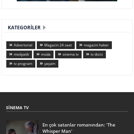
KATEGORILER
Advertorial
Magazin 24 saat
magazin haber
medyatik
moda
sinema tv
tv dizisi
tv program
yaşam
SINEMA TV
En çok satanlar romanından: 'The
Whisper Man'