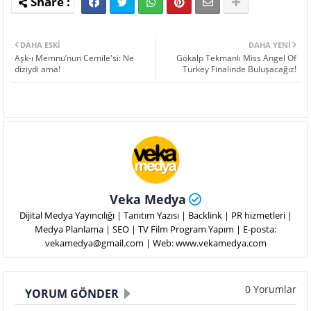
DAHA ESKI
DAHA YENI
Aşk-ı Memnu’nun Cemile'si: Ne
Gökalp Tekmanlı Miss Angel Of
diziydi ama!
Turkey Finalinde Buluşacağız!
Veka Medya
Dijital Medya Yayıncılığı | Tanıtım Yazısı | Backlink | PR hizmetleri |
Medya Planlama | SEO | TV Film Program Yapım | E-posta:
vekamedya@gmail.com | Web: www.vekamedya.com
0 Yorumlar
YORUM GÖNDER