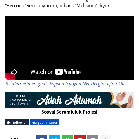
“Ben ona ‘Reco’ diyorum, o bana ‘Melisimo’ diyor.”
✎ İnternetin en geniş kapsamlı yayını Net Dergim için tıkla
Sosyal Sorumluluk Projesi
Etiketler
magazin haber