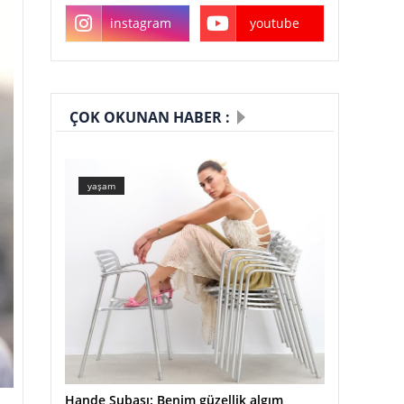
instagram
youtube
ÇOK OKUNAN HABER :
yaşam
Hande Subaşı: Benim güzellik algım
.