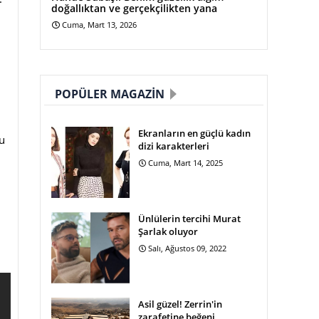
doğallıktan ve gerçekçilikten yana
Cuma, Mart 13, 2026
POPÜLER MAGAZIN
Ekranların en güçlü kadın
u
dizi karakterleri
Cuma, Mart 14, 2025
Ünlülerin tercihi Murat
Şarlak oluyor
Salı, Ağustos 09, 2022
Asil güzel! Zerrin'in
zarafetine beğeni