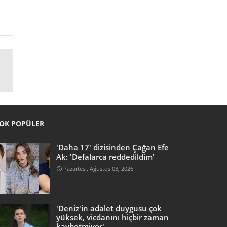
OK POPÜLER
'Daha 17' dizisinden Çağan Efe
Ak: 'Defalarca reddedildim'
Pazartesi, Ağustos 03, 2026
'Deniz'in adalet duygusu çok
yüksek, vicdanını hiçbir zaman
kaybetmiyor'