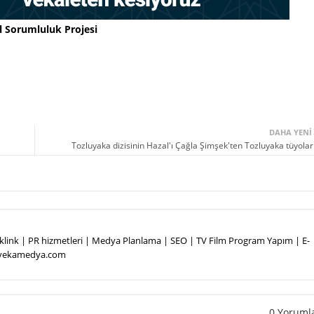
l Sorumluluk Projesi
DAHA YENI
Tozluyaka dizisinin Hazal'ı Çağla Şimşek'ten Tozluyaka tüyoları
Backlink | PR hizmetleri | Medya Planlama | SEO | TV Film Program Yapım | E-
.vekamedya.com
0 Yoruml