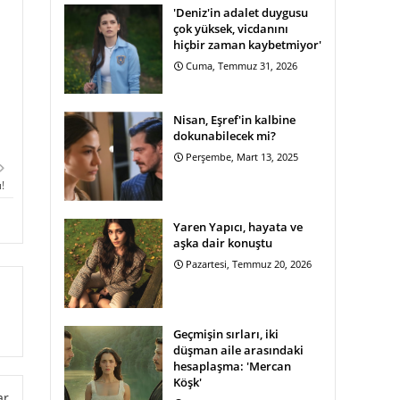
'Deniz'in adalet duygusu
çok yüksek, vicdanını
hiçbir zaman kaybetmiyor'
Cuma, Temmuz 31, 2026
Nisan, Eşref'in kalbine
dokunabilecek mi?
Perşembe, Mart 13, 2025
!
Yaren Yapıcı, hayata ve
aşka dair konuştu
Pazartesi, Temmuz 20, 2026
Geçmişin sırları, iki
düşman aile arasındaki
hesaplaşma: 'Mercan
Köşk'
ar