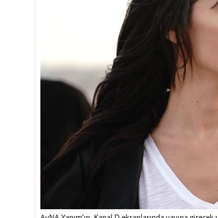
AyNA Yapım’ın, Kanal D ekranlarında yayına girecek ye