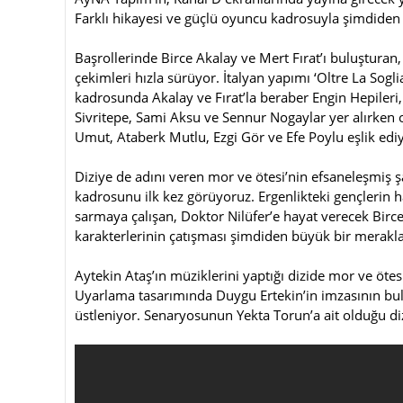
Farklı hikayesi ve güçlü oyuncu kadrosuyla şimdiden 
Başrollerinde Birce Akalay ve Mert Fırat’ı buluşturan
çekimleri hızla sürüyor. İtalyan yapımı ‘Oltre La Sogl
kadrosunda Akalay ve Fırat’la beraber Engin Hepileri
Sivritepe, Sami Aksu ve Sennur Nogaylar yer alırken 
Umut, Ataberk Mutlu, Ezgi Gör ve Efe Poylu eşlik edi
Diziye de adını veren mor ve ötesi’nin efsaneleşmiş 
kadrosunu ilk kez görüyoruz. Ergenlikteki gençlerin h
sarmaya çalışan, Doktor Nilüfer’e hayat verecek Birce
karakterlerinin çatışması şimdiden büyük bir merakl
Aytekin Ataş’ın müziklerini yaptığı dizide mor ve ötes
Uyarlama tasarımında Duygu Ertekin’in imzasının bu
üstleniyor. Senaryosunun Yekta Torun’a ait olduğu diz