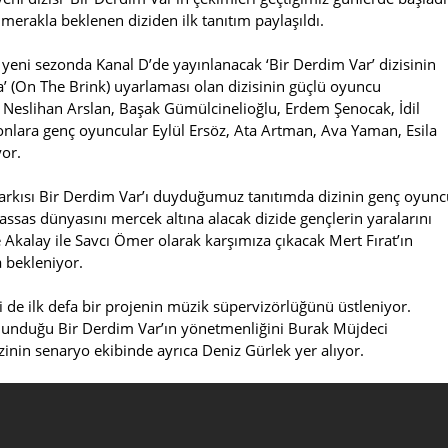
merakla beklenen diziden ilk tanıtım paylaşıldı.
, yeni sezonda Kanal D’de yayınlanacak ‘Bir Derdim Var’ dizisinin
ia’ (On The Brink) uyarlaması olan dizisinin güçlü oyuncu
, Neslihan Arslan, Başak Gümülcinelioğlu, Erdem Şenocak, İdil
onlara genç oyuncular Eylül Ersöz, Ata Artman, Ava Yaman, Esila
yor.
şarkısı Bir Derdim Var’ı duyduğumuz tanıtımda dizinin genç oyunc
assas dünyasını mercek altına alacak dizide gençlerin yaralarını
 Akalay ile Savcı Ömer olarak karşımıza çıkacak Mert Fırat’ın
a bekleniyor.
i de ilk defa bir projenin müzik süpervizörlüğünü üstleniyor.
lunduğu Bir Derdim Var’ın yönetmenliğini Burak Müjdeci
inin senaryo ekibinde ayrıca Deniz Gürlek yer alıyor.