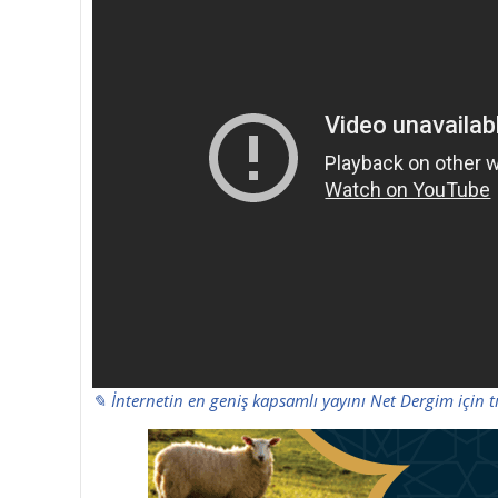
✎ İnternetin en geniş kapsamlı yayını Net Dergim için t