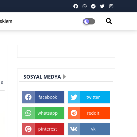
eklam
SOSYAL MEDYA
0
facebook
twitter
whatsapp
reddit
pinterest
vk