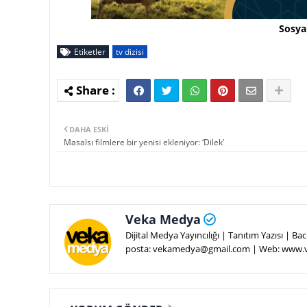
Sosya
Etiketler
tv dizisi
DAHA ESKI
Masalsı filmlere bir yenisi ekleniyor: ‘Dilek’
Veka Medya
Dijital Medya Yayıncılığı | Tanıtım Yazısı | 
posta: vekamedya@gmail.com | Web: www