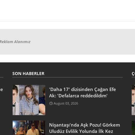
Reklam Alanımız
SON HABERLER
Ç
he
'Daha 17' dizisinden Çağan Efe
Ak: 'Defalarca reddedildim'
August 03, 2026
Nişantaşı'nda Aşk Pozu! Görkem
Uludüz Evlilik Yolunda İlk Kez