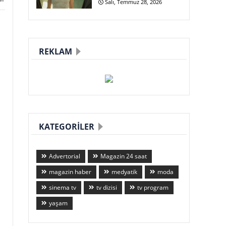
Salı, Temmuz 28, 2026
REKLAM
KATEGORILER
Advertorial
Magazin 24 saat
magazin haber
medyatik
moda
sinema tv
tv dizisi
tv program
yaşam