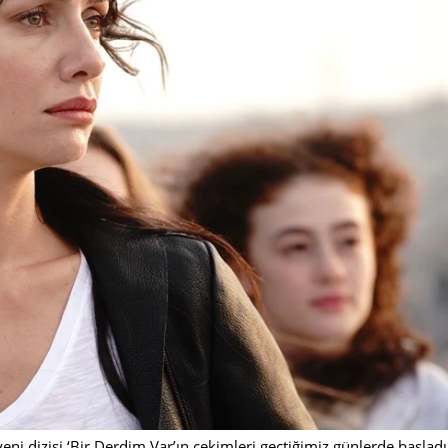
ni dizisi ‘Bir Derdim Var’ın çekimleri geçtiğimiz günlerde başladı