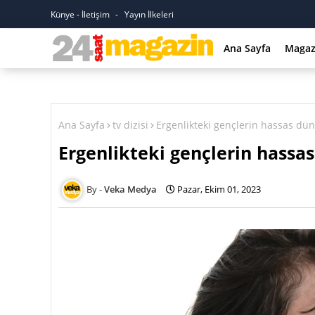
Künye - İletişim
Yayın İlkeleri
Ana Sayfa
Magaz
Ana Sayfa
tv dizisi
Ergenlikteki gençlerin hassas düny
Ergenlikteki gençlerin hassas
Veka Medya
Pazar, Ekim 01, 2023