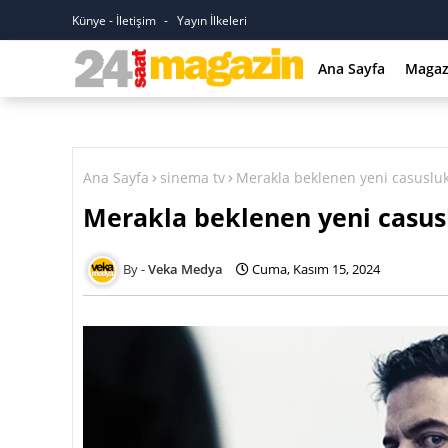
Künye - İletişim
Yayın İlkeleri
Ana Sayfa
Magaz
Ana Sayfa
sinema tv
Merakla beklenen yeni casusluk
Merakla beklenen yeni casusl
Veka Medya
Cuma, Kasım 15, 2024