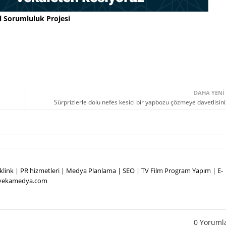
l Sorumluluk Projesi
DAHA YENI
Sürprizlerle dolu nefes kesici bir yapbozu çözmeye davetlisini
Backlink | PR hizmetleri | Medya Planlama | SEO | TV Film Program Yapım | E-
.vekamedya.com
0 Yoruml