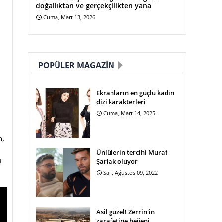
doğallıktan ve gerçekçilikten yana
Cuma, Mart 13, 2026
POPÜLER MAGAZIN
Ekranların en güçlü kadın
dizi karakterleri
Cuma, Mart 14, 2025
n,
Ünlülerin tercihi Murat
ı
Şarlak oluyor
Salı, Ağustos 09, 2022
Asil güzel! Zerrin'in
zarafetine beğeni