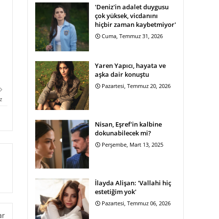
'Deniz'in adalet duygusu
çok yüksek, vicdanını
hiçbir zaman kaybetmiyor'
Cuma, Temmuz 31, 2026
Yaren Yapıcı, hayata ve
aşka dair konuştu
Pazartesi, Temmuz 20, 2026
z
Nisan, Eşref'in kalbine
dokunabilecek mi?
Perşembe, Mart 13, 2025
İlayda Alişan: 'Vallahi hiç
estetiğim yok'
Pazartesi, Temmuz 06, 2026
ar