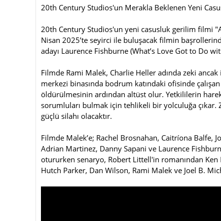
20th Century Studios'un Merakla Beklenen Yeni Casu
20th Century Studios'un yeni casusluk gerilim filmi 
Nisan 2025’te seyirci ile buluşacak filmin başroll
adayı Laurence Fishburne (What’s Love Got to Do with 
Filmde Rami Malek, Charlie Heller adında zeki ancak i
merkezi binasında bodrum katındaki ofisinde çalışan He
öldürülmesinin ardından altüst olur. Yetkililerin hare
sorumluları bulmak için tehlikeli bir yolculuğa çıkar
güçlü silahı olacaktır.
Filmde Malek’e; Rachel Brosnahan, Caitríona Balfe, J
Adrian Martinez, Danny Sapani ve Laurence Fishbur
otururken senaryo, Robert Littell'in romanından Ken N
Hutch Parker, Dan Wilson, Rami Malek ve Joel B. Mich