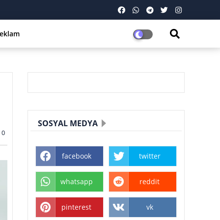
eklam
SOSYAL MEDYA
0
facebook
twitter
whatsapp
reddit
pinterest
vk