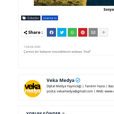
Sosya
Etiketler
sinema tv
DAHA ESKI
Çaresiz bir babanın mücadelesini anlatan 'Asaf'
Veka Medya
Dijital Medya Yayıncılığı | Tanıtım Yazısı | 
posta: vekamedya@gmail.com | Web: www
YORUM GÖNDER