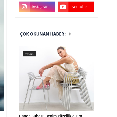
instagram
youtube
ÇOK OKUNAN HABER :
yaşam
Hande Subaşı: Benim güzellik algım