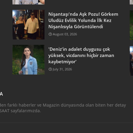
Nişantaşı'nda Aşk Pozu! Görkem
Uludüz Evlilik Yolunda İlk Kez
Nişanlısıyla Görüntülendi
August 03, 2026
'Deniz'in adalet duygusu çok
yüksek, vicdanını hiçbir zaman
kaybetmiyor'
July 31, 2026
DA
den farklı haberler ve Magazin dünyasında olan biten her detay
AAT sayfalarımızda.