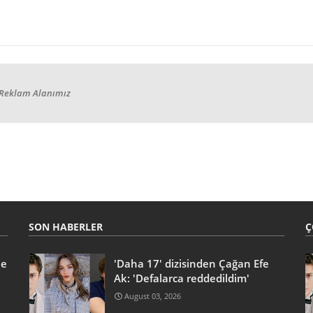
Reklam Alanımız
SON HABERLER
Ç
he
'Daha 17' dizisinden Çağan Efe
Ak: 'Defalarca reddedildim'
August 03, 2026