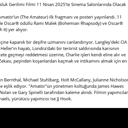
sluk Gerilimi Filmi 11 Nisan 2025’te Sinema Salonlarında Olacak
"Amatör’ün (The Amateur) ilk fragmanı ve posteri yayınlandı. 11
erinde Oscar® ödüllü Rami Malek (Bohemian Rhapsody) ve Oscar®
It) yer alıyor.
çine kapanık bir deşifre uzmanını canlandırıyor. Langley'deki CIA
ller’ın hayatı, Londra'daki bir terörist saldırısında karısının
kete geçmeyi reddetmesi üzerine, Charlie işleri kendi eline alır ve
. Zekası, peşinden koşanlardan kaçmak ve intikamını almak için en
on Bernthal, Michael Stuhlbarg, Holt McCallany, Julianne Nicholso
ne eşlik ediyor. "Amatör"ün yönetmen koltuğunda James Hawes
olan ve Gary Spinelli tarafından kaleme alındı. Filmin yapımcılar
aels, yürütücü yapımcısı ise JJ Hook.