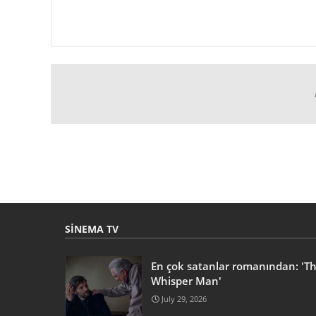
SINEMA TV
En çok satanlar romanından: 'T
Whisper Man'
July 29, 2026