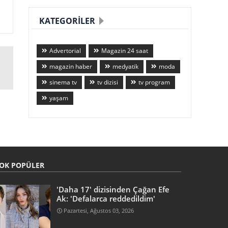
KATEGORILER
Advertorial
Magazin 24 saat
magazin haber
medyatik
moda
sinema tv
tv dizisi
tv program
yaşam
OK POPÜLER
'Daha 17' dizisinden Çağan Efe
Ak: 'Defalarca reddedildim'
Pazartesi, Ağustos 03, 2026