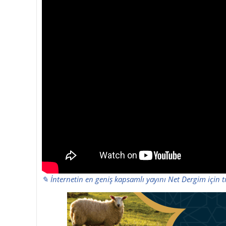
✎ İnternetin en geniş kapsamlı yayını Net Dergim için t