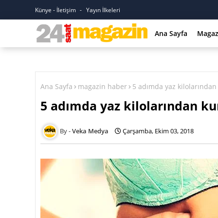
Künye - İletişim
Yayın İlkeleri
Ana Sayfa
Magaz
Ana Sayfa
magazin haber
5 adımda yaz kilolarından
5 adımda yaz kilolarından ku
Veka Medya
Çarşamba, Ekim 03, 2018