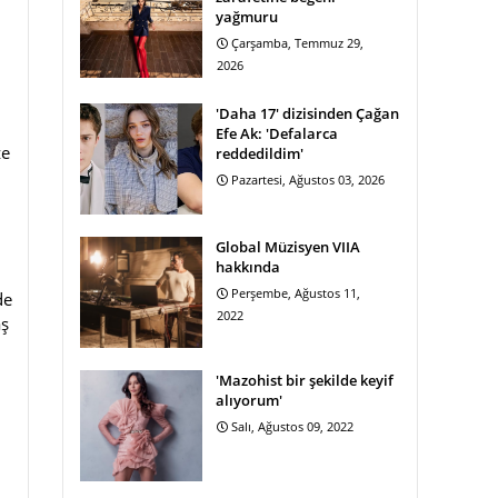
yağmuru
Çarşamba, Temmuz 29,
2026
'Daha 17' dizisinden Çağan
Efe Ak: 'Defalarca
ze
reddedildim'
Pazartesi, Ağustos 03, 2026
Global Müzisyen VIIA
hakkında
Perşembe, Ağustos 11,
de
2022
aş
'Mazohist bir şekilde keyif
alıyorum'
Salı, Ağustos 09, 2022