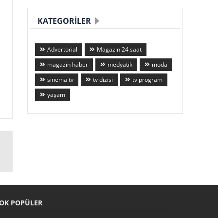
KATEGORILER
Advertorial
Magazin 24 saat
magazin haber
medyatik
moda
sinema tv
tv dizisi
tv program
yaşam
OK POPÜLER