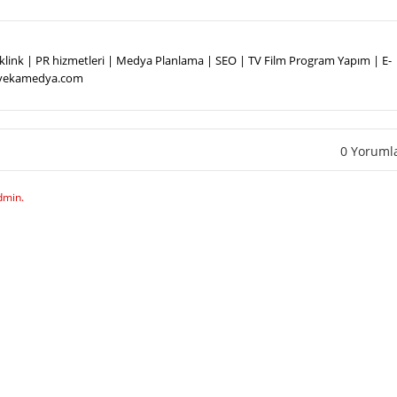
Backlink | PR hizmetleri | Medya Planlama | SEO | TV Film Program Yapım | E-
.vekamedya.com
0 Yoruml
dmin.