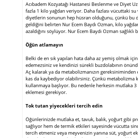
Acıbadem Kozyatağı Hastanesi Beslenme ve Diyet U
fazla 1 kilo yağdan veriyor. Daha fazlası vücuttaki su
diyetlerin sonunun hep hüsran olduğunu, çünkü bu diy
geldiğini belirten Nur Ecem Baydı Ozman, kilo yağdan 
azaldığını söylüyor. Nur Ecem Baydı Ozman sağlıklı bir
Öğün atlamayın
Belki de en sık yapılan hata daha az yemiş olmak için
edemezsiniz ve kendinizi sürekli buzdolabının önünde 
Aç kalarak ya da metabolizmanızın gereksiniminden da
kas da kaybediyor olabilirsiniz. Çünkü metabolizma kıt
kullanmaya başlıyor. Bu nedenle herkesin mutlaka 3 
eklemesi gerekiyor.
Tok tutan yiyecekleri tercih edin
Öğünlerinizde mutlaka et, tavuk, balık, yoğurt gibi p
sağlıyor hem de termik etkileri sayesinde vücutta sind
tercih etmeniz veya meyvenizin yanına süt, yoğurt e