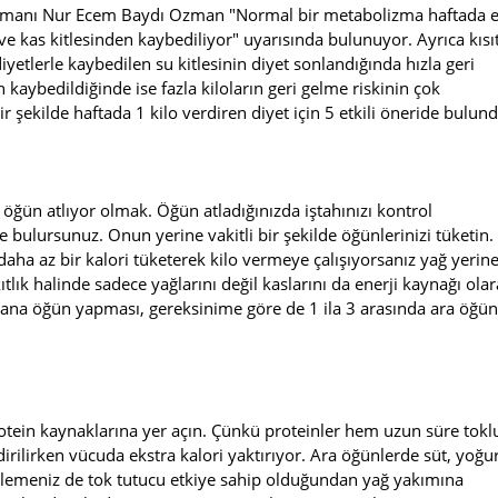
zmanı Nur Ecem Baydı Ozman "Normal bir metabolizma haftada 
 ve kas kitlesinden kaybediliyor" uyarısında bulunuyor. Ayrıca kısıt
etlerle kaybedilen su kitlesinin diyet sonlandığında hızla geri
kaybedildiğinde ise fazla kiloların geri gelme riskinin çok
 şekilde haftada 1 kilo verdiren diyet için 5 etkili öneride bulund
 öğün atlıyor olmak. Öğün atladığınızda iştahınızı kontrol
bulursunuz. Onun yerine vakitli bir şekilde öğünlerinizi tüketin.
ha az bir kalori tüketerek kilo vermeye çalışıyorsanız yağ yerin
lık halinde sadece yağlarını değil kaslarını da enerji kaynağı ola
ana öğün yapması, gereksinime göre de 1 ila 3 arasında ara öğün
rotein kaynaklarına yer açın. Çünkü proteinler hem uzun süre tokl
irilirken vücuda ekstra kalori yaktırıyor. Ara öğünlerde süt, yoğu
klemeniz de tok tutucu etkiye sahip olduğundan yağ yakımına