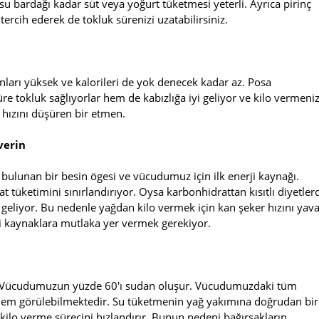
 su bardağı kadar süt veya yoğurt tüketmesi yeterli. Ayrıca pirinç
rcih ederek de tokluk sürenizi uzatabilirsiniz.
anları yüksek ve kalorileri de yok denecek kadar az. Posa
e tokluk sağlıyorlar hem de kabızlığa iyi geliyor ve kilo vermeni
 hızını düşüren bir etmen.
verin
bulunan bir besin ögesi ve vücudumuz için ilk enerji kaynağı.
at tüketimini sınırlandırıyor. Oysa karbonhidrattan kısıtlı diyetler
geliyor. Bu nedenle yağdan kilo vermek için kan şeker hızını yav
i kaynaklara mutlaka yer vermek gerekiyor.
Vücudumuzun yüzde 60'ı sudan oluşur. Vücudumuzdaki tüm
oblem görülebilmektedir. Su tüketmenin yağ yakımına doğrudan bir
ilo verme sürecini hızlandırır. Bunun nedeni bağırsakların