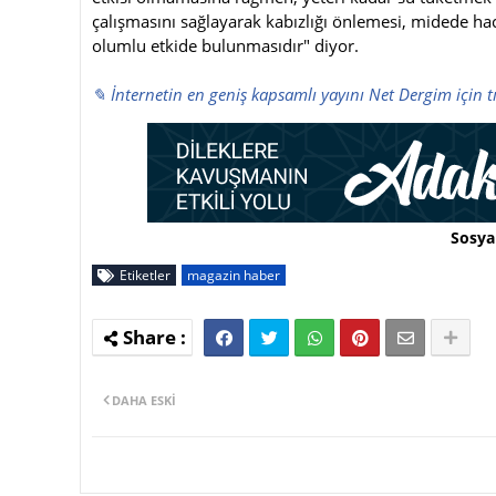
çalışmasını sağlayarak kabızlığı önlemesi, midede hac
olumlu etkide bulunmasıdır" diyor.
✎ İnternetin en geniş kapsamlı yayını Net Dergim için t
Sosya
Etiketler
magazin haber
DAHA ESKI