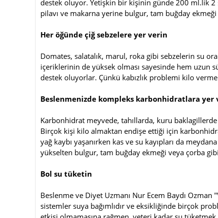
destek oluyor. Yetişkin bir kişinin günde 200 ml.lik 2
pilavı ve makarna yerine bulgur, tam buğday ekmeği te
Her öğünde çiğ sebzelere yer verin
Domates, salatalık, marul, roka gibi sebzelerin su or
içeriklerinin de yüksek olması sayesinde hem uzun sür
destek oluyorlar. Çünkü kabızlık problemi kilo verme
Beslenmenizde kompleks karbonhidratlara yer 
Karbonhidrat meyvede, tahıllarda, kuru baklagillerde 
Birçok kişi kilo almaktan endişe ettiği için karbonhidr
yağ kaybı yaşanırken kas ve su kayıpları da meydana 
yükselten bulgur, tam buğday ekmeği veya çorba gib
Bol su tüketin
Beslenme ve Diyet Uzmanı Nur Ecem Baydı Ozman "
sistemler suya bağımlıdır ve eksikliğinde birçok pr
etkisi olmamasına rağmen, yeteri kadar su tüketmek k