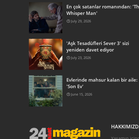
En çok satanlar romanından: 'T
Whisper Man'
July 29, 2026
'Aşk Tesadüfleri Sever 3' sizi
yeniden davet ediyor
July 23, 2026
Evlerinde mahsur kalan bir aile:
'Son Ev'
June 15, 2026
HAKKIMIZ
Yaşamın için