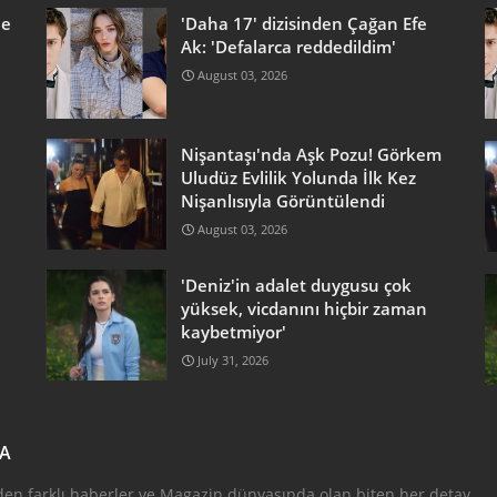
he
'Daha 17' dizisinden Çağan Efe
Ak: 'Defalarca reddedildim'
August 03, 2026
Nişantaşı'nda Aşk Pozu! Görkem
Uludüz Evlilik Yolunda İlk Kez
Nişanlısıyla Görüntülendi
August 03, 2026
'Deniz'in adalet duygusu çok
yüksek, vicdanını hiçbir zaman
kaybetmiyor'
July 31, 2026
DA
den farklı haberler ve Magazin dünyasında olan biten her detay