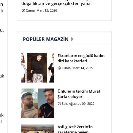
doğallıktan ve gerçekçilikten yana
en
lı
Cuma, Mart 13, 2026
u.
POPÜLER MAGAZIN
Ekranların en güçlü kadın
dizi karakterleri
Cuma, Mart 14, 2025
e
rak
Ünlülerin tercihi Murat
Şarlak oluyor
Salı, Ağustos 09, 2022
uk
rt
Asil güzel! Zerrin'in
zarafetine beğeni