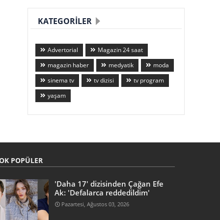
KATEGORILER
Advertorial
Magazin 24 saat
magazin haber
medyatik
moda
sinema tv
tv dizisi
tv program
yaşam
OK POPÜLER
'Daha 17' dizisinden Çağan Efe
Ak: 'Defalarca reddedildim'
Pazartesi, Ağustos 03, 2026