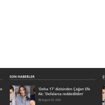
SON HABERLER
Ç
he
'Daha 17' dizisinden Çağan Efe
Ak: 'Defalarca reddedildim'
August 03, 2026