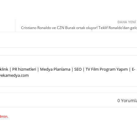
DAHA YENI
Cristiano Ronaldo ve CZN Burak ortak oluyor! Teklif Ronaldo’dan geld
Backlink | PR hizmetleri | Medya Planlama | SEO | TV Film Program Yapım | E-
.vekamedya.com
0 Yoruml
dmin.