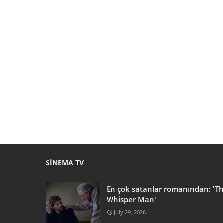
SINEMA TV
En çok satanlar romanından: 'T
Whisper Man'
July 29, 2026