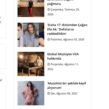
yağmuru
Çarşamba, Temmuz 29,
2026
i
'Daha 17' dizisinden Çağan
Efe Ak: 'Defalarca
reddedildim'
Pazartesi, Ağustos 03, 2026
Global Müzisyen VIIA
hakkında
Perşembe, Ağustos 11,
2022
ar
'Mazohist bir şekilde keyif
alıyorum'
Salı, Ağustos 09, 2022