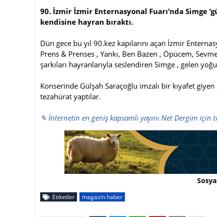
90. İzmir İzmir Enternasyonal Fuarı’nda Simge ‘gü
kendisine hayran bıraktı.
Dün gece bu yıl 90.kez kapılarını açan İzmir Enterna
Prens & Prenses , Yankı, Ben Bazen , Öpücem, Sevmek
şarkıları hayranlarıyla seslendiren Simge , gelen yoğun
Konserinde Gülşah Saraçoğlu imzalı bir kıyafet giyen
tezahürat yaptılar.
✎ İnternetin en geniş kapsamlı yayını Net Dergim için t
Sosya
Etiketler
magazin haber