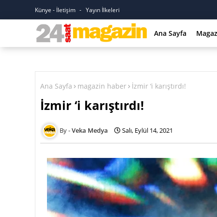
Künye - İletişim
Yayın İlkeleri
Ana Sayfa
Magaz
Ana Sayfa
magazin haber
İzmir ‘i karıştırdı!
İzmir ‘i karıştırdı!
Veka Medya
Salı, Eylül 14, 2021