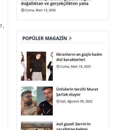
doğallıktan ve gerçekçilikten yana
Cuma, Mart 13, 2026
? ,
POPÜLER MAGAZIN
Ekranların en güçlü kadın
dizi karakterleri
Cuma, Mart 14, 2025
Ünlülerin tercihi Murat
Şarlak oluyor
Salı, Ağustos 09, 2022
Asil güzel! Zerrin'in
zarafetine beğeni