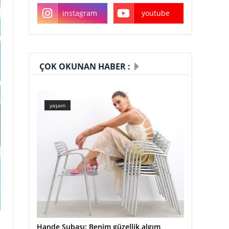
instagram
youtube
ÇOK OKUNAN HABER :
yaşam
Hande Subaşı: Benim güzellik algım