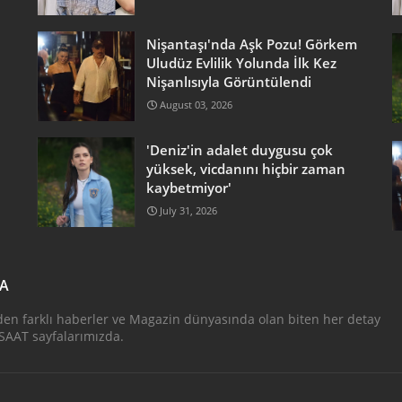
Nişantaşı'nda Aşk Pozu! Görkem
Uludüz Evlilik Yolunda İlk Kez
Nişanlısıyla Görüntülendi
August 03, 2026
'Deniz'in adalet duygusu çok
yüksek, vicdanını hiçbir zaman
kaybetmiyor'
July 31, 2026
DA
den farklı haberler ve Magazin dünyasında olan biten her detay
AAT sayfalarımızda.