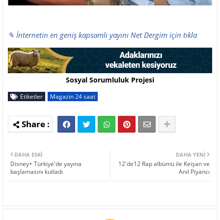
✎ İnternetin en geniş kapsamlı yayını Net Dergim için tıkla
Sosyal Sorumluluk Projesi
Etiketler
Magazin 24 saat
DAHA ESKI
DAHA YENI
Disney+ Türkiye'de yayına
12'de12 Rap albümü ile Keişan ve
başlamasını kutladı
Anıl Piyancı