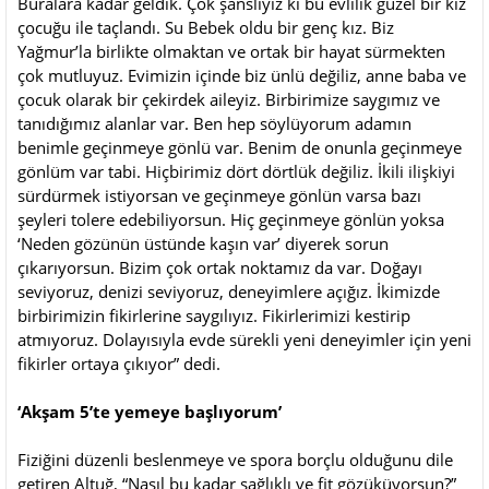
Buralara kadar geldik. Çok şanslıyız ki bu evlilik güzel bir kız
çocuğu ile taçlandı. Su Bebek oldu bir genç kız. Biz
Yağmur’la birlikte olmaktan ve ortak bir hayat sürmekten
çok mutluyuz. Evimizin içinde biz ünlü değiliz, anne baba ve
çocuk olarak bir çekirdek aileyiz. Birbirimize saygımız ve
tanıdığımız alanlar var. Ben hep söylüyorum adamın
benimle geçinmeye gönlü var. Benim de onunla geçinmeye
gönlüm var tabi. Hiçbirimiz dört dörtlük değiliz. İkili ilişkiyi
sürdürmek istiyorsan ve geçinmeye gönlün varsa bazı
şeyleri tolere edebiliyorsun. Hiç geçinmeye gönlün yoksa
‘Neden gözünün üstünde kaşın var’ diyerek sorun
çıkarıyorsun. Bizim çok ortak noktamız da var. Doğayı
seviyoruz, denizi seviyoruz, deneyimlere açığız. İkimizde
birbirimizin fikirlerine saygılıyız. Fikirlerimizi kestirip
atmıyoruz. Dolayısıyla evde sürekli yeni deneyimler için yeni
fikirler ortaya çıkıyor” dedi.
‘Akşam 5’te yemeye başlıyorum’
Fiziğini düzenli beslenmeye ve spora borçlu olduğunu dile
getiren Altuğ, “Nasıl bu kadar sağlıklı ve fit gözüküyorsun?”