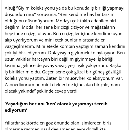
Altuğ “Giyim koleksiyonu ya da bu konuda iş birliği yapmayı
düşündün mü?” sorusuna, “Ben kendime has bir tarzım
olduğunu düşünüyorum. Modayı çok takip edebilen biri
değilim. Moda, her sene bir çizgi çiziyor ve mağazaların
hepsinde o çizgi oluyor. Ben o çizgiler içinde kendime uyanı
alıp uyarlıyorum ve mini etek bunların arasında en
vazgeçilmezim. Mini etekle kombin yaptığım zaman kendimi
çok iyi hissediyorum. Dolayısıyla giyinmek kolaylaşıyor. Ben
uzun vakitler harcayan biri değilim giyinmeye. İş birliği
kısmına gelince de yavaş yavaş yeşil ışık yakıyorum. Başka
iş birliklerim oldu. Geçen sene çok güzel bir güneş gözlüğü
koleksiyonu yaptım. Zaten bir mücevher koleksiyonum var.
Zannediyorum bu mini etekleri de içine alan bir çalışmam
olacak yakında” şeklinde cevap verdi
‘Yaşadığım her anı ‘ben’ olarak yaşamayı tercih
ediyorum’
Yıllardır sektörde en göz önünde olan isimlerden birisi
olmasına rağmen nasıl değişmeden aynı doğallıkta