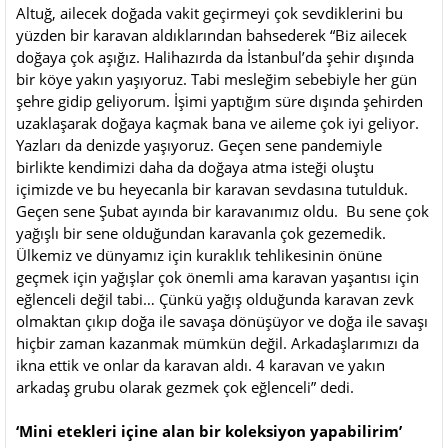
Altuğ, ailecek doğada vakit geçirmeyi çok sevdiklerini bu
yüzden bir karavan aldıklarından bahsederek “Biz ailecek
doğaya çok aşığız. Halihazırda da İstanbul’da şehir dışında
bir köye yakın yaşıyoruz. Tabi mesleğim sebebiyle her gün
şehre gidip geliyorum. İşimi yaptığım süre dışında şehirden
uzaklaşarak doğaya kaçmak bana ve aileme çok iyi geliyor.
Yazları da denizde yaşıyoruz. Geçen sene pandemiyle
birlikte kendimizi daha da doğaya atma isteği oluştu
içimizde ve bu heyecanla bir karavan sevdasına tutulduk.
Geçen sene Şubat ayında bir karavanımız oldu. Bu sene çok
yağışlı bir sene olduğundan karavanla çok gezemedik.
Ülkemiz ve dünyamız için kuraklık tehlikesinin önüne
geçmek için yağışlar çok önemli ama karavan yaşantısı için
eğlenceli değil tabi… Çünkü yağış olduğunda karavan zevk
olmaktan çıkıp doğa ile savaşa dönüşüyor ve doğa ile savaşı
hiçbir zaman kazanmak mümkün değil. Arkadaşlarımızı da
ikna ettik ve onlar da karavan aldı. 4 karavan ve yakın
arkadaş grubu olarak gezmek çok eğlenceli” dedi.
‘Mini etekleri içine alan bir koleksiyon yapabilirim’