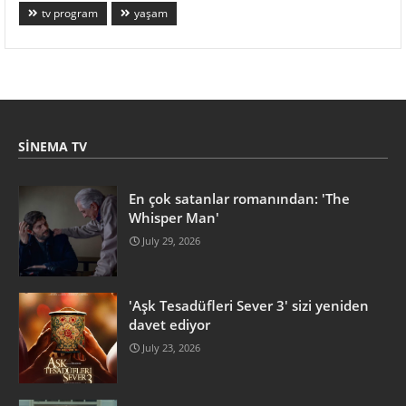
tv program
yaşam
SINEMA TV
En çok satanlar romanından: 'The
Whisper Man'
July 29, 2026
'Aşk Tesadüfleri Sever 3' sizi yeniden
davet ediyor
July 23, 2026