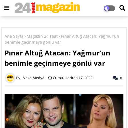
Ana Sayfa
Magazin 24 saat
Pınar Altuğ Atacan: Yağmur’un
benimle geçinmeye gönlü var
Pınar Altuğ Atacan: Yağmur’un
benimle geçinmeye gönlü var
Veka Medya
Cuma, Haziran 17, 2022
0