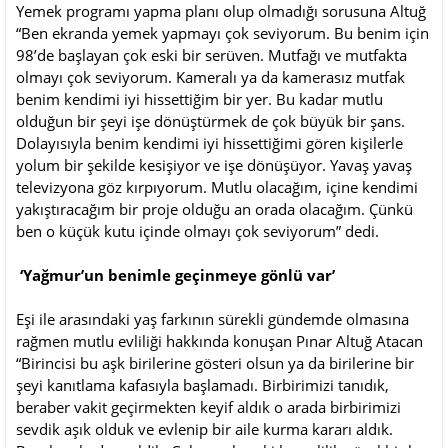
Yemek programı yapma planı olup olmadığı sorusuna Altuğ
“Ben ekranda yemek yapmayı çok seviyorum. Bu benim için
98’de başlayan çok eski bir serüven. Mutfağı ve mutfakta
olmayı çok seviyorum. Kameralı ya da kamerasız mutfak
benim kendimi iyi hissettiğim bir yer. Bu kadar mutlu
olduğun bir şeyi işe dönüştürmek de çok büyük bir şans.
Dolayısıyla benim kendimi iyi hissettiğimi gören kişilerle
yolum bir şekilde kesişiyor ve işe dönüşüyor. Yavaş yavaş
televizyona göz kırpıyorum. Mutlu olacağım, içine kendimi
yakıştıracağım bir proje olduğu an orada olacağım. Çünkü
ben o küçük kutu içinde olmayı çok seviyorum” dedi.
‘Yağmur’un benimle geçinmeye gönlü var’
Eşi ile arasındaki yaş farkının sürekli gündemde olmasına
rağmen mutlu evliliği hakkında konuşan Pınar Altuğ Atacan
“Birincisi bu aşk birilerine gösteri olsun ya da birilerine bir
şeyi kanıtlama kafasıyla başlamadı. Birbirimizi tanıdık,
beraber vakit geçirmekten keyif aldık o arada birbirimizi
sevdik aşık olduk ve evlenip bir aile kurma kararı aldık.