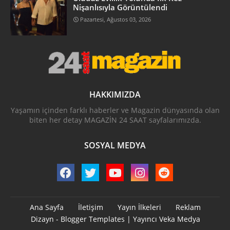
Nişanlısıyla Görüntülendi
Pazartesi, Ağustos 03, 2026
HAKKIMIZDA
Yaşamın içinden farklı haberler ve Magazin dünyasında olan
biten her detay MAGAZİN 24 SAAT sayfalarımızda.
SOSYAL MEDYA
Ana Sayfa
İletişim
Yayın İlkeleri
Reklam
Dizayn -
Blogger Templates
| Yayıncı
Veka Medya