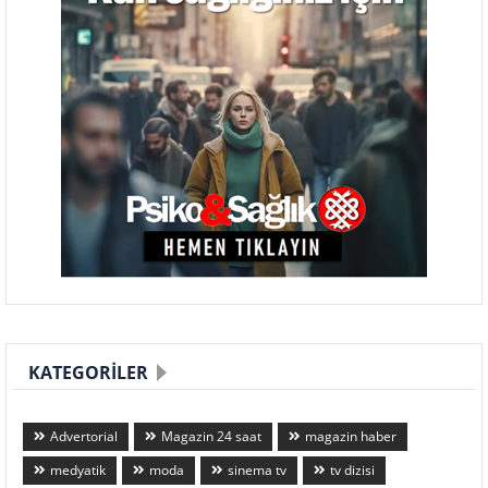
KATEGORILER
Advertorial
Magazin 24 saat
magazin haber
medyatik
moda
sinema tv
tv dizisi