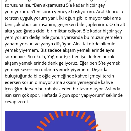
sorusuna ise, “Ben akşamüstü 5’e kadar hiçbir şey
yemiyorum. 5’ten sonra yemeye başlıyorum. Aralıklı orucu
tersten uyguluyorum yani. İki öğün gibi olmuyor tabi ama
ben çok obur bir insanım, geçerken bile çöplenirim. O da alt
alta yazdığında ciddi bir miktar ediyor. 5’e kadar hiçbir şey
yemiyorum dediğinde günün yarısında bu muzur yemeleri
yapamıyorsun ve yarıya düşüyor. Aksi takdirde ailemle
yemek yiyemem. Biz sadece akşam yemeklerinde aynı
sofradayız. Su okula, Yağmur işe, ben işe derken ancak
akşam yemeklerinde denk geliyoruz. Eğer ben 5’te yemek
yemeyi kesersem onlarla yemek yiyemem. Dışarda
buluştuğunda bile öğle yemeğinde kahve içmeyi tercih
edersen sorun olmuyor ama akşam yemeğinde kahve
içeceğim dersen bu rahatsız eden bir tavır oluyor. Aslında
işin sırrı çok spor. Haftada 5 gün spor yapıyorum” şeklinde
cevap verdi.